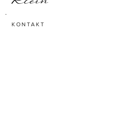
KONTAKT
info@bestattung-klein.de
Telefon: 08171 - 6911
Fax: 08171 - 61 277
STANDORTE
Graslitzer Str. 23 a
82538 Geretsried
Schießstättstr. 96
82515 Wolfratshausen
BÜROZEITEN