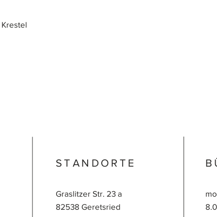
 Krestel
STANDORTE
B
Graslitzer Str. 23 a
mon
82538 Geretsried
8.0