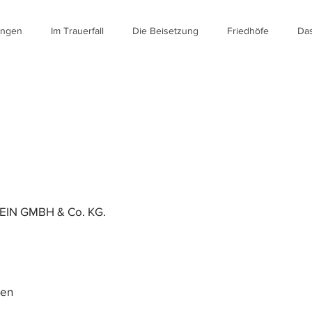
ungen
Im Trauerfall
Die Beisetzung
Friedhöfe
Das
N GMBH & Co. KG.
hen